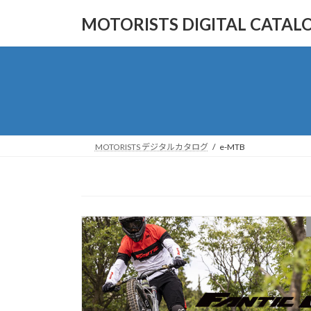
コ
ナ
MOTORISTS DIGITAL CA
ン
ビ
テ
ゲ
ン
ー
ツ
シ
へ
ョ
ス
ン
キ
に
ッ
移
MOTORISTS デジタルカタログ
e-MTB
プ
動