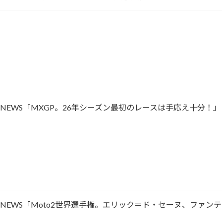
CING NEWS「MXGP。26年シーズン最初のレースは手応え十分！」
ACING NEWS「Moto2世界選手権。エリック＝ド・セーヌ、