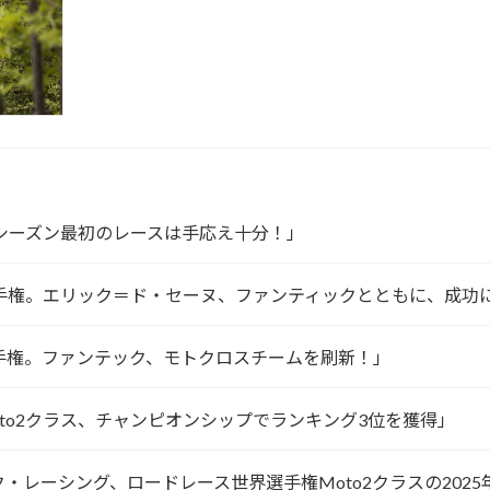
P。26年シーズン最初のレースは手応え十分！」
oto2世界選手権。エリック＝ド・セーヌ、ファンティックとともに、成
GP世界選手権。ファンテック、モトクロスチームを刷新！」
タス、Moto2クラス、チャンピオンシップでランキング3位を獲得」
ンティック・レーシング、ロードレース世界選手権Moto2クラスの2