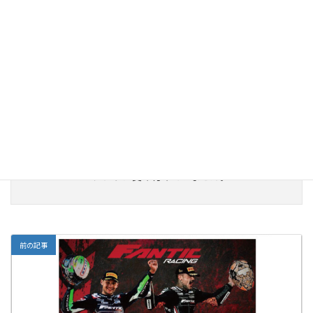
“
2025FANTIC RACING NEWS「バルタス、Moto2ク
ラス、チャンピオンシップでランキング3位を獲
得」
” に対して1件のコメントがあります。
ピンバック:
バルタス、ロードレース世界選手権Moto2クラス、チ
ャンピオンシップでランキング3位を獲得！ – FANTIC |
CABALLERO | MOTORISTS
コメントは受け付けていません。
前の記事