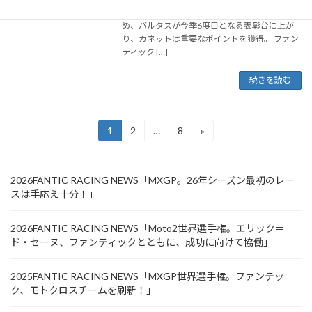
ク・レーシング・リノ＝ソネゴが好成績を収
め、バルタスが今季6度目となる表彰台に上が
り、カネットは重要なポイントを獲得。 ファン
ティック […]
続きを読む
投
1
2
…
8
»
固
固
固
定
定
定
稿
ペ
ペ
ペ
ー
ー
ー
の
2026FANTIC RACING NEWS「MXGP。26年シーズン最初のレー
ジ
ジ
ジ
スは手応え十分！」
ペ
ー
2026FANTIC RACING NEWS「Moto2世界選手権。エリック＝
ド・セーヌ、ファンティックとともに、成功に向けて協働」
ジ
送
2025FANTIC RACING NEWS「MXGP世界選手権。ファンテッ
ク、モトクロスチームを刷新！」
り