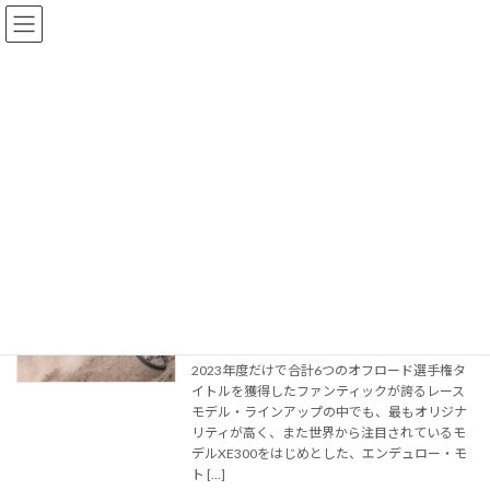
コ
ナ
MOTORISTS DIGITAL CATALOG | モータリ
ン
ビ
スト デジタルカタログ
テ
ゲ
ン
ー
ツ
シ
へ
ョ
2024年2月
ス
ン
キ
に
ッ
移
プ
動
MOTORISTS デジタルカタログ
2024年2月
FANTIC 2024 RACING COMPETITION
カタログ
デジタルカタログ公開
2024年2月13日
2023年度だけで合計6つのオフロード選手権タ
イトルを獲得したファンティックが誇るレース
モデル・ラインアップの中でも、最もオリジナ
リティが高く、また世界から注目されているモ
デルXE300をはじめとした、エンデュロー・モ
ト […]