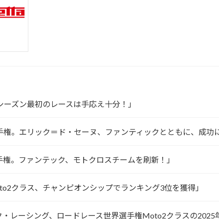
P。26年シーズン最初のレースは手応え十分！」
oto2世界選手権。エリック＝ド・セーヌ、ファンティックとともに、成
GP世界選手権。ファンテック、モトクロスチームを刷新！」
タス、Moto2クラス、チャンピオンシップでランキング3位を獲得」
ンティック・レーシング、ロードレース世界選手権Moto2クラスの2