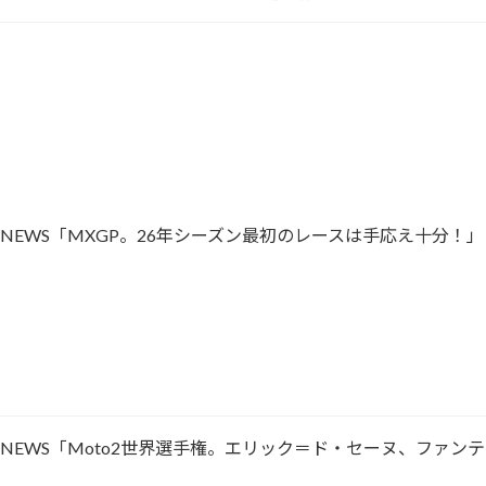
CING NEWS「MXGP。26年シーズン最初のレースは手応え十分！」
ACING NEWS「Moto2世界選手権。エリック＝ド・セーヌ、