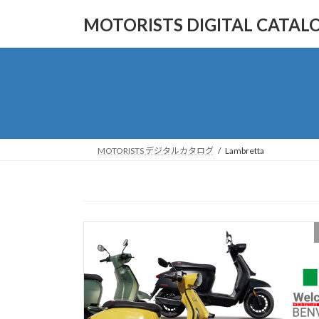
コ
ナ
MOTORISTS DIGITAL CA
ン
ビ
テ
ゲ
ン
ー
ツ
シ
へ
ョ
ス
ン
キ
に
ッ
移
MOTORISTS デジタルカタログ
Lambretta
プ
動