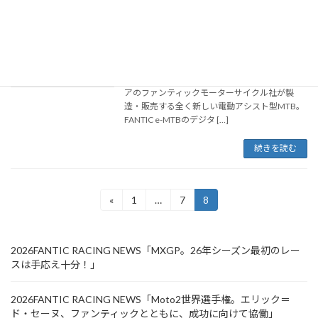
FANTIC e-MTBデジタルカタログ公開
カタログ
2023年7月12日
FANTIC e-MTB Website オフロードモーターサ
イクルやキャバレロシリーズで知られるイタリ
アのファンティックモーターサイクル社が製
造・販売する全く新しい電動アシスト型MTB。
FANTIC e-MTBのデジタ […]
続きを読む
投
«
1
…
7
8
固
固
固
定
定
定
稿
ペ
ペ
ペ
ー
ー
ー
の
2026FANTIC RACING NEWS「MXGP。26年シーズン最初のレー
ジ
ジ
ジ
スは手応え十分！」
ペ
ー
2026FANTIC RACING NEWS「Moto2世界選手権。エリック＝
ド・セーヌ、ファンティックとともに、成功に向けて協働」