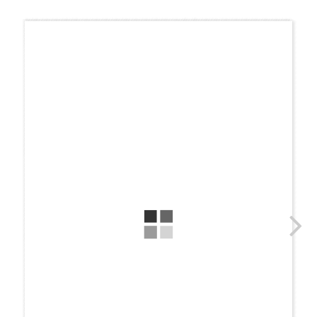
コ
ナ
ン
ビ
テ
ゲ
ン
ー
ツ
シ
へ
ョ
ス
ン
キ
に
ッ
移
プ
動