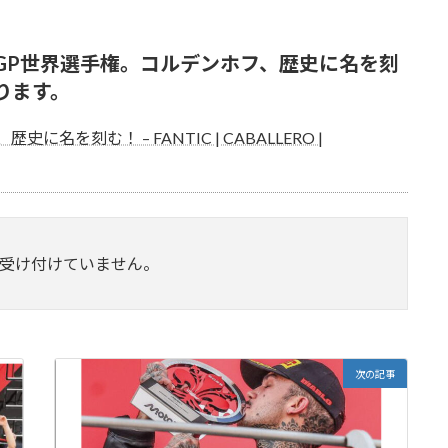
WS「MXGP世界選手権。コルデンホフ、歴史に名を刻
ります。
名を刻む！ – FANTIC | CABALLERO |
受け付けていません。
次の記事