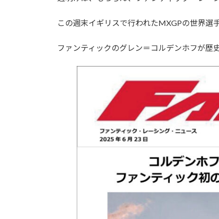
日
時
この週末イギリスで行われたMXGPの世界選
:
ファンティックのグレン＝コルデンホフが歴