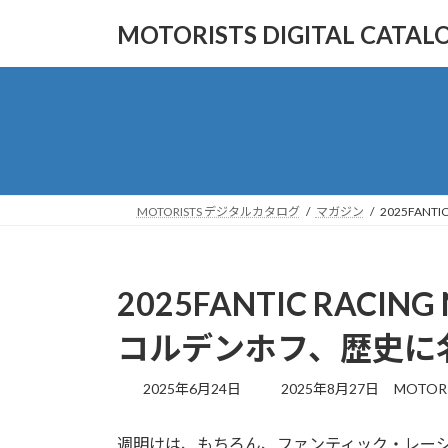
コ
ナ
MOTORISTS DIGITAL CA
ン
ビ
テ
ゲ
ン
ー
ツ
シ
へ
ョ
ス
ン
キ
に
ッ
移
MOTORISTS デジタルカタログ
マガジン
2025FAN
プ
動
2025FANTIC RAC
コルデンホフ、歴史に
最
2025年6月24日
2025年8月27日
MOTOR
終
更
週明けは、もちろん、ファンティック・レー
新