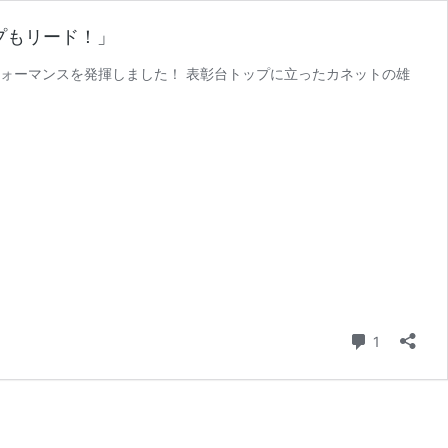
ップもリード！」
パフォーマンスを発揮しました！ 表彰台トップに立ったカネットの雄
コメント
1